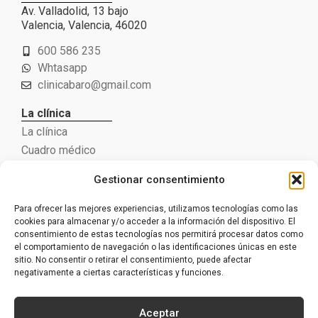
Av. Valladolid, 13 bajo
Valencia, Valencia, 46020
600 586 235
Whtasapp
clinicabaro@gmail.com
La clínica
La clínica
Cuadro médico
Pide cita
Gestionar consentimiento
Especialides médicas
Para ofrecer las mejores experiencias, utilizamos tecnologías como las
Psicología
cookies para almacenar y/o acceder a la información del dispositivo. El
Psicología jurídica
consentimiento de estas tecnologías nos permitirá procesar datos como
el comportamiento de navegación o las identificaciones únicas en este
Podología
sitio. No consentir o retirar el consentimiento, puede afectar
Fisioterapia
negativamente a ciertas características y funciones.
Logopedia
Aceptar