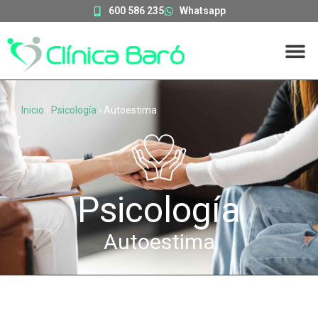
600 586 235
Whatsapp
Inicio
›
Psicología
›
Autoestima
Psicología
Autoestima