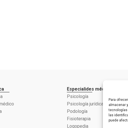
ca
Especialides médicas
ca
Psicología
Para ofrece
 médico
Psicología jurídica
almacenar y
tecnologías
a
Podología
las identifi
Fisioterapia
puede afect
Logopedia